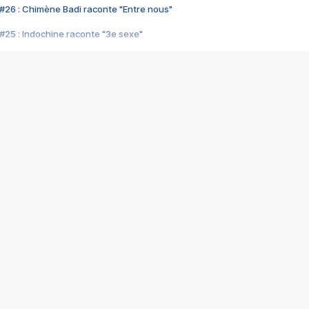
#26 : Chimène Badi raconte "Entre nous"
#25 : Indochine raconte "3e sexe"
#24 : Zaho raconte "C'est chelou"
#23 : Patrick Bruel raconte "Au café des délices"
#22 : Kyo raconte "Le chemin"
#21 : Nolwenn Leroy raconte "Cassé"
#20 : Patrick Hernandez raconte "Born to be alive"
#19 : Lorie raconte "Près de moi"
#18 : Michael Jones raconte "A nos actes manqués" (avec Jean-Jacque
#17 : Khaled raconte "Aïcha"
#16 : Corneille raconte "Parce qu'on vient de loin"
#15 : Indochine raconte "L'aventurier"
14 : Lorie raconte "Sur un air latino"