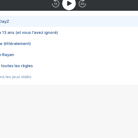
 DayZ
 a 13 ans (et vous l'avez ignoré)
e (littéralement)
im Rayan
 toutes les règles
s les jeux vidéo
us choquant de Rockstar ? - Le scandale BULLY
e plus moche de Steam
du RÊVE tourne au CAUCHEMAR
pendant 8 heures
it… à tort