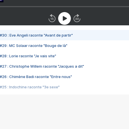
#30 : Eve Angeli raconte "Avant de partir"
#29 : MC Solaar raconte "Bouge de là"
28 : Lorie raconte "Je vais vite"
#27 : Christophe Willem raconte "Jacques a dit"
#26 : Chimène Badi raconte "Entre nous"
#25 : Indochine raconte "3e sexe"
#24 : Zaho raconte "C'est chelou"
#23 : Patrick Bruel raconte "Au café des délices"
#22 : Kyo raconte "Le chemin"
#21 : Nolwenn Leroy raconte "Cassé"