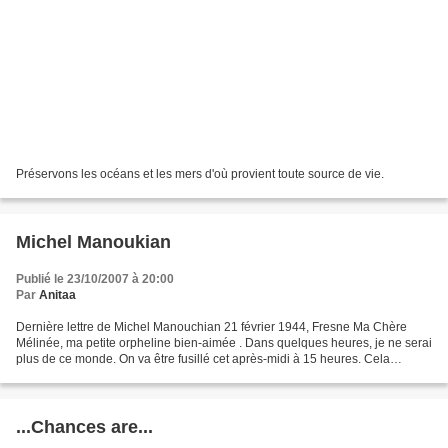
Préservons les océans et les mers d'où provient toute source de vie.
Michel Manoukian
Publié le 23/10/2007 à 20:00
Par
Anitaa
Dernière lettre de Michel Manouchian 21 février 1944, Fresne Ma Chère
Mélinée, ma petite orpheline bien-aimée . Dans quelques heures, je ne serai
plus de ce monde. On va être fusillé cet après-midi à 15 heures. Cela
m’arrive comme un accident dans ma...
...Chances are...