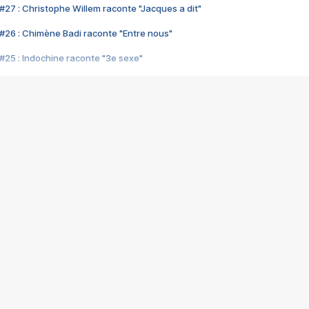
#27 : Christophe Willem raconte "Jacques a dit"
#26 : Chimène Badi raconte "Entre nous"
#25 : Indochine raconte "3e sexe"
#24 : Zaho raconte "C'est chelou"
#23 : Patrick Bruel raconte "Au café des délices"
#22 : Kyo raconte "Le chemin"
#21 : Nolwenn Leroy raconte "Cassé"
#20 : Patrick Hernandez raconte "Born to be alive"
#19 : Lorie raconte "Près de moi"
#18 : Michael Jones raconte "A nos actes manqués" (avec Jean-Jacque
#17 : Khaled raconte "Aïcha"
#16 : Corneille raconte "Parce qu'on vient de loin"
#15 : Indochine raconte "L'aventurier"