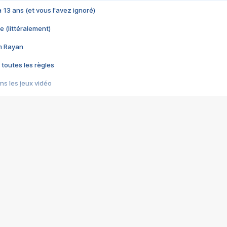
 a 13 ans (et vous l'avez ignoré)
e (littéralement)
im Rayan
 toutes les règles
s les jeux vidéo
us choquant de Rockstar ? - Le scandale BULLY
e plus moche de Steam
du RÊVE tourne au CAUCHEMAR
pendant 8 heures
it… à tort
umiliés par un jeu vidéo
ire - Final Fantasy 8