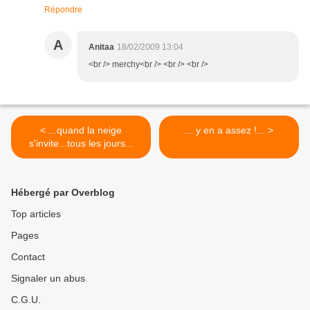
Répondre
A
Anitaa
18/02/2009 13:04
<br /> merchy<br /> <br /> <br />
< ...quand la neige
... y en a assez !... >
s'invite...tous les jours...
Hébergé par Overblog
Top articles
Pages
Contact
Signaler un abus
C.G.U.