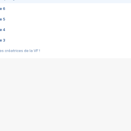
e 6
e 5
e 4
e 3
s créatrices de la VF !
e 2
e 1
e Mektoub My Love arrive enfin ! Rencontre avec Shaïn Boumedine et Sal
i : après Toni en famille
elle réalise le bouleversant Dites lui que je l'aime
ais ! Rencontre autour de Vie privée de Rebecca Zlotowski
 de Marguerite, Grave... Rencontre avec Ella Rumpf