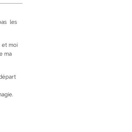
pas les
e et moi
le ma
 départ
agie.