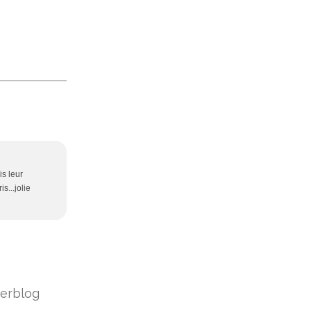
is leur
s...jolie
erblog