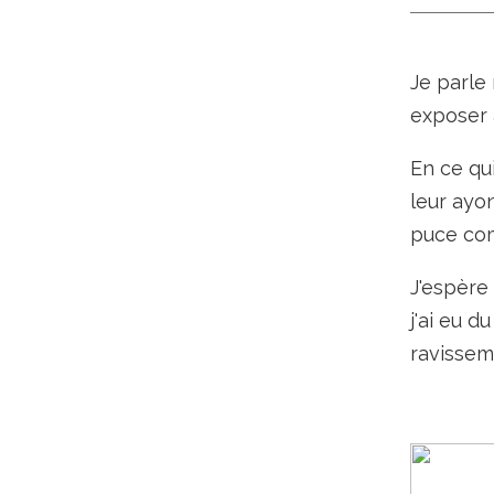
Je
parle 
exposer 
En ce qui
leur ayon
puce com
J'espère 
j'ai eu d
ravissem