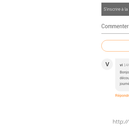
S'inscrire à l
Commenter c
V
vi
14/
Bonjou
découv
journé
Répond
http:/