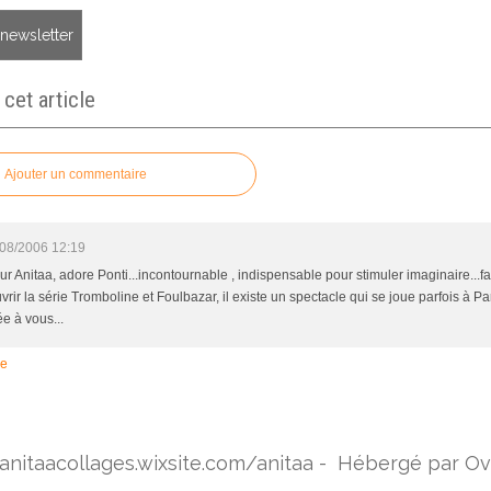
a newsletter
et article
Ajouter un commentaire
08/2006 12:19
r Anitaa, adore Ponti...incontournable , indispensable pour stimuler imaginaire...fa
rir la série Tromboline et Foulbazar, il existe un spectacle qui se joue parfois à Pari
e à vous...
re
/anitaacollages.wixsite.com/anitaa - Hébergé par
Ov