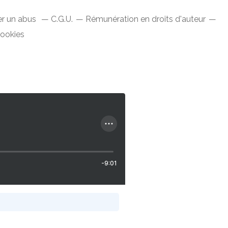
er un abus
C.G.U.
Rémunération en droits d'auteur
cookies
-9:01