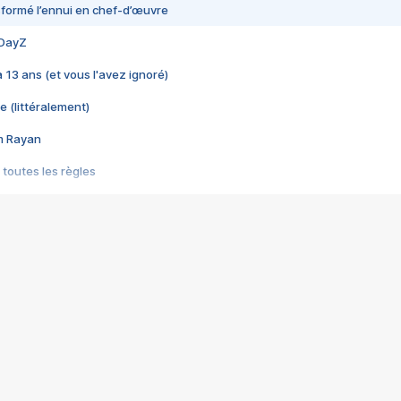
nsformé l’ennui en chef-d’œuvre
 DayZ
 a 13 ans (et vous l'avez ignoré)
e (littéralement)
im Rayan
 toutes les règles
s les jeux vidéo
us choquant de Rockstar ? - Le scandale BULLY
e plus moche de Steam
du RÊVE tourne au CAUCHEMAR
pendant 8 heures
it… à tort
umiliés par un jeu vidéo