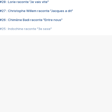
28 : Lorie raconte "Je vais vite"
#27 : Christophe Willem raconte "Jacques a dit"
#26 : Chimène Badi raconte "Entre nous"
#25 : Indochine raconte "3e sexe"
#24 : Zaho raconte "C'est chelou"
#23 : Patrick Bruel raconte "Au café des délices"
#22 : Kyo raconte "Le chemin"
#21 : Nolwenn Leroy raconte "Cassé"
#20 : Patrick Hernandez raconte "Born to be alive"
#19 : Lorie raconte "Près de moi"
#18 : Michael Jones raconte "A nos actes manqués" (avec Jean-Jacque
#17 : Khaled raconte "Aïcha"
#16 : Corneille raconte "Parce qu'on vient de loin"