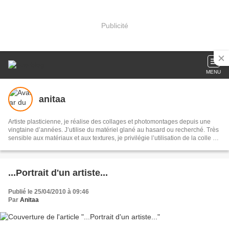
Publicité
MENU
anitaa
Artiste plasticienne, je réalise des collages et photomontages depuis une
vingtaine d’années. J’utilise du matériel glané au hasard ou recherché. Très
sensible aux matériaux et aux textures, je privilégie l’utilisation de la colle et
de papiers collés sur des supports divers, cependant j’aime parfois réaliser
des collages numériques. Fascinée par les images, je les ai toujours
collectionnées. Non seulement en tant que matériel palpable mais aussi
mentalement. Une sorte d'archivage mental des images, lesquelles, en
...Portrait d'un artiste...
s’amoncelant, m’ont amenée peu à peu à vouloir les organiser, les
assembler, à créer des accidents, des dialogues et ainsi créer un univers
Publié le 25/04/2010 à 09:46
intime. Mes inspirations sont des artistes peintres, photographes ou
Par
Anitaa
collagistes mais aussi la nature et tout ce qui fait ce que je suis. Je poursuis
parallèlement un travail de photographie, lequel a aiguisé mon oeil et influe
naturellement sur les choix de mes compositions.