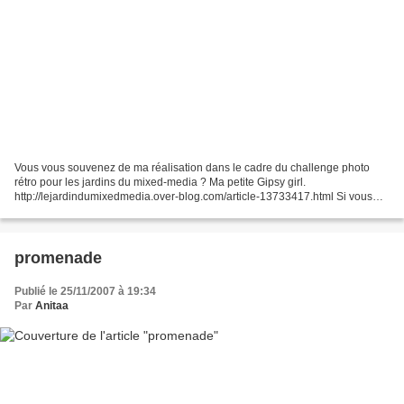
Vous vous souvenez de ma réalisation dans le cadre du challenge photo
rétro pour les jardins du mixed-media ? Ma petite Gipsy girl.
http://lejardindumixedmedia.over-blog.com/article-13733417.html Si vous
voulez voter pour moi vous pouvez le faire à cette...
promenade
Publié le 25/11/2007 à 19:34
Par
Anitaa